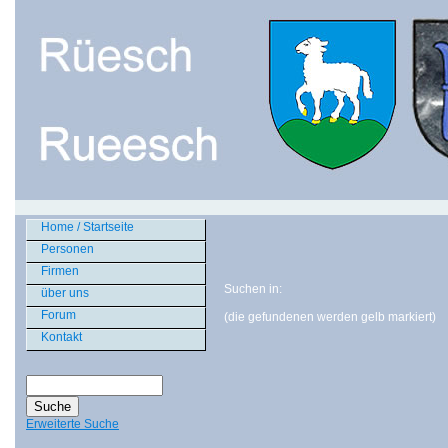
Home / Startseite
Personen
Firmen
Suchen in:
über uns
Forum
(die gefundenen werden gelb markiert)
Kontakt
Erweiterte Suche